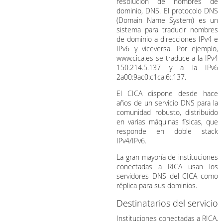
resolución de nombres de
dominio, DNS. El protocolo DNS
(Domain Name System) es un
sistema para traducir nombres
de dominio a direcciones IPv4 e
IPv6 y viceversa. Por ejemplo,
www.cica.es se traduce a la IPv4
150.214.5.137 y a la IPv6
2a00:9ac0:c1ca:6::137.
El CICA dispone desde hace
años de un servicio DNS para la
comunidad robusto, distribuido
en varias máquinas físicas, que
responde en doble stack
IPv4/IPv6.
La gran mayoría de instituciones
conectadas a RICA usan los
servidores DNS del CICA como
réplica para sus dominios.
Destinatarios del servicio
Instituciones conectadas a RICA.